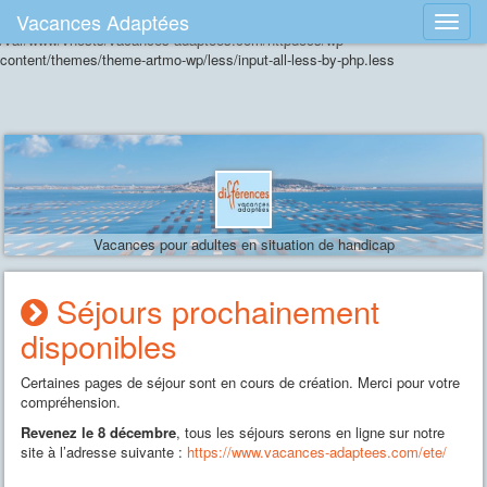
Vacances Adaptées
Erreur lors de la compilation du fichier CSS: load error: failed to find
/var/www/vhosts/vacances-adaptees.com/httpdocs/wp-
content/themes/theme-artmo-wp/less/input-all-less-by-php.less
Vacances pour adultes en situation de handicap
Séjours prochainement
disponibles
Certaines pages de séjour sont en cours de création. Merci pour votre
compréhension.
Revenez le 8 décembre
, tous les séjours serons en ligne sur notre
site à l’adresse suivante :
https://www.vacances-adaptees.com/ete/