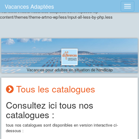
Vacances Adaptées
Erreur lors de la compilation du fichier CSS: load error: failed to find
/var/www/vhosts/vacances-adaptees.com/httpdocs/wp-
content/themes/theme-artmo-wp/less/input-all-less-by-php.less
Vacances pour adultes en situation de handicap
Tous les catalogues
Consultez ici tous nos
catalogues :
tous nos catalogues sont disponibles en version interactive ci-
dessous :